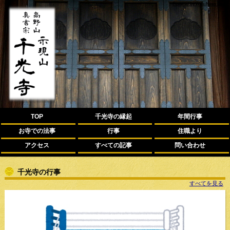
Powered by Web-News Org.
TOP
千光寺の縁起
年間行事
お寺での法事
行事
住職より
アクセス
すべての記事
問い合わせ
千光寺の行事
すべてを見る