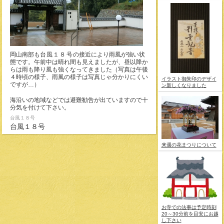
岡山南部も
台風１８号
の接近により雨風が強い状
態です。午前中は晴れ間も見えましたが、昼以降か
らは雨も降り風も強くなってきました（写真は午後
４時頃の様子、雨風の様子は写真じゃ分かりにくい
イラスト御朱印のデザイ
ですが…）
ン新しくなりました
海沿いの地域などでは避難勧告が出ていますので十
分気を付けて下さい。
台風１８号
台風１８号
来週の花まつりについて
お寺での法事は予定時刻
20～30分前を目安にお越
し下さい