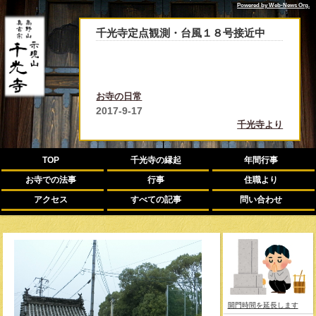
Powered by Web-News Org.
千光寺定点観測・台風１８号接近中
お寺の日常
2017-9-17
千光寺より
TOP
千光寺の縁起
年間行事
お寺での法事
行事
住職より
アクセス
すべての記事
問い合わせ
開門時間を延長します