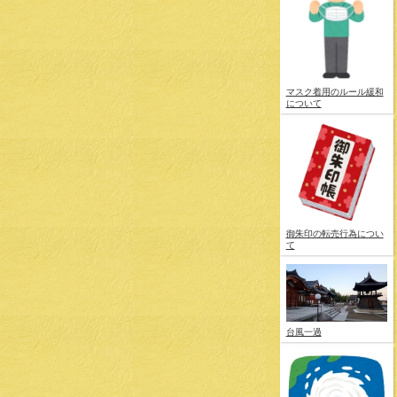
マスク着用のルール緩和
について
御朱印の転売行為につい
て
台風一過